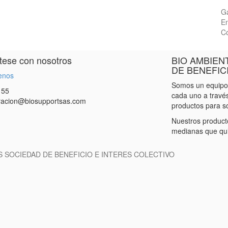
Ga
En
Co
ese con nosotros
BIO AMBIEN
DE BENEFIC
enos
Somos un equipo 
155
cada uno a travé
racion@biosupportsas.com
productos para s
Nuestros product
medianas que qui
S SOCIEDAD DE BENEFICIO E INTERES COLECTIVO